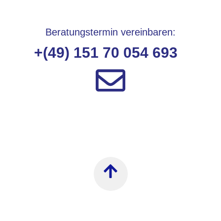
Bera­tungs­ter­min ver­ein­ba­ren:
+(49) 151 70 054 693