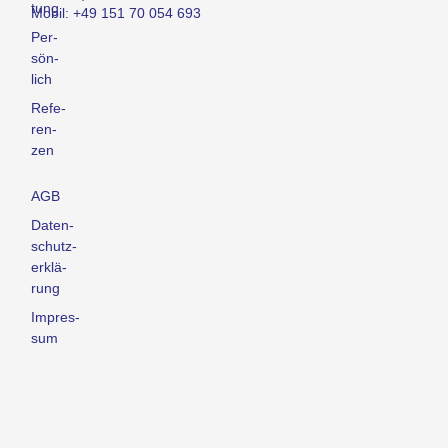
tung
Mobil: +49 151 70 054 693
Per­
sön­
lich
Refe­
ren­
zen
AGB
Daten­
schutz­
er­klä­
rung
Impres­
sum