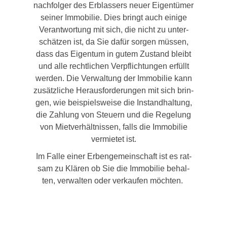
nach­fol­ger des Erb­las­sers neu­er Eigen­tü­mer
sei­ner Immo­bi­lie. Dies bringt auch eini­ge
Ver­ant­wor­tung mit sich, die nicht zu unter­
schät­zen ist, da Sie dafür sor­gen müs­sen,
dass das Eigen­tum in gutem Zustand bleibt
und alle recht­li­chen Ver­pflich­tun­gen erfüllt
wer­den. Die Ver­wal­tung der Immo­bi­lie kann
zusätz­li­che Her­aus­for­de­run­gen mit sich brin­
gen, wie bei­spiels­wei­se die Instand­hal­tung,
die Zah­lung von Steu­ern und die Rege­lung
von Miet­ver­hält­nis­sen, falls die Immo­bi­lie
ver­mie­tet ist.
Im Fal­le einer Erben­ge­mein­schaft ist es rat­
sam zu Klä­ren ob Sie die Immo­bi­lie behal­
ten, ver­wal­ten oder ver­kau­fen möch­ten.