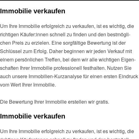
Immobilie verkaufen
Um Ihre Immo­bi­lie erfolg­reich zu ver­kau­fen, ist es wich­tig, die
rich­ti­gen Käufer:innen schnell zu fin­den und den best­mög­li­
chen Preis zu erzie­len. Eine sorg­fäl­ti­ge Bewer­tung ist der
Schlüs­sel zum Erfolg. Daher begin­nen wir jeden Ver­kauf mit
einem per­sön­li­chen Tref­fen, bei dem wir alle wich­ti­gen Eigen­
schaf­ten Ihrer Immo­bi­lie pro­fes­sio­nell fest­hal­ten. Nut­zen Sie
auch unse­re Immo­bi­li­en-Kurz­ana­ly­se für einen ers­ten Ein­druck
vom Wert Ihrer Immo­bi­lie.
Die Bewer­tung Ihrer Immo­bi­lie erstel­len wir gra­tis.
Immobilie verkaufen
Um Ihre Immo­bi­lie erfolg­reich zu ver­kau­fen, ist es wich­tig, die