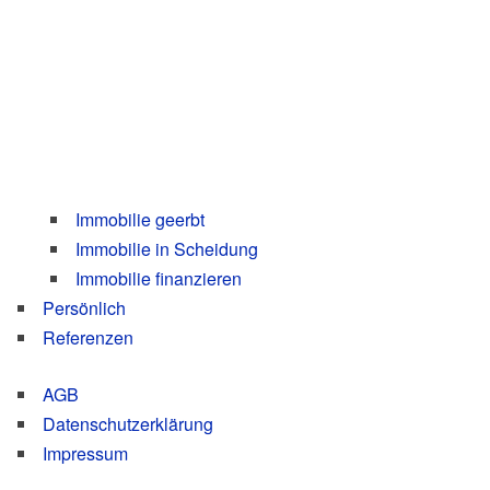
Immo­bi­lie geerbt
Immo­bi­lie in Schei­dung
Immo­bi­lie finan­zie­ren
Per­sön­lich
Refe­ren­zen
AGB
Daten­schutz­er­klä­rung
Impres­sum