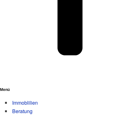
Menü
Immo­b­li­li­en
Bera­tung