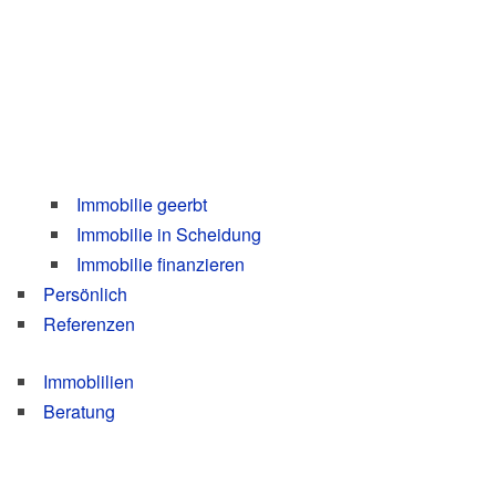
Immo­bi­lie geerbt
Immo­bi­lie in Schei­dung
Immo­bi­lie finan­zie­ren
Per­sön­lich
Refe­ren­zen
Immo­b­li­li­en
Bera­tung