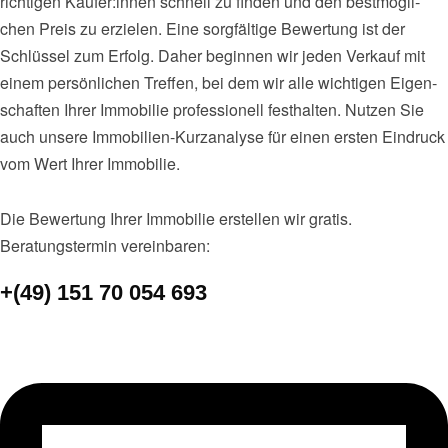
rich­ti­gen Käufer:innen schnell zu fin­den und den best­mög­li­
chen Preis zu erzie­len. Eine sorg­fäl­ti­ge Bewer­tung ist der
Schlüs­sel zum Erfolg. Daher begin­nen wir jeden Ver­kauf mit
einem per­sön­li­chen Tref­fen, bei dem wir alle wich­ti­gen Eigen­
schaf­ten Ihrer Immo­bi­lie pro­fes­sio­nell fest­hal­ten. Nut­zen Sie
auch unse­re Immo­bi­li­en-Kurz­ana­ly­se für einen ers­ten Ein­druck
vom Wert Ihrer Immo­bi­lie.
Die Bewer­tung Ihrer Immo­bi­lie erstel­len wir gra­tis.
Bera­tungs­ter­min ver­ein­ba­ren:
+(49) 151 70 054 693