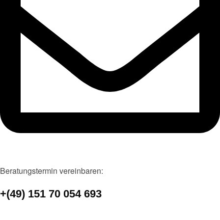
Bera­tungs­ter­min ver­ein­ba­ren:
+(49) 151 70 054 693