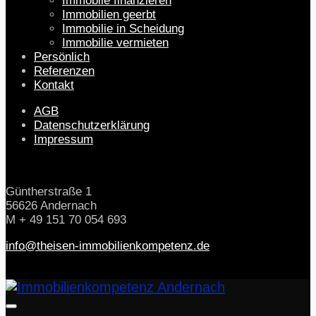
Immobile finanzieren
Immobilien geerbt
Immobilie in Scheidung
Immobilie vermieten
Persönlich
Referenzen
Kontakt
AGB
Datenschutzerklärung
Impressum
Gün­t­her­stra­ße 1
56626 Ander­nach
M + 49 151 70 054 693
info@​theisen-​immobilienkompetenz.​de
Seitenleiste