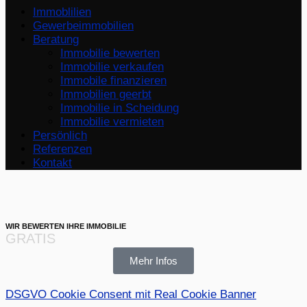
&
Immoblilien
Navigation
Gewerbeimmobilien
umschalten
Beratung
Immobilie bewerten
Immobilie verkaufen
Immobile finanzieren
Immobilien geerbt
Immobilie in Scheidung
Immobilie vermieten
Persönlich
Referenzen
Kontakt
WIR BEWERTEN IHRE IMMOBILIE
GRATIS
Mehr Infos
DSGVO Cookie Consent mit Real Cookie Banner